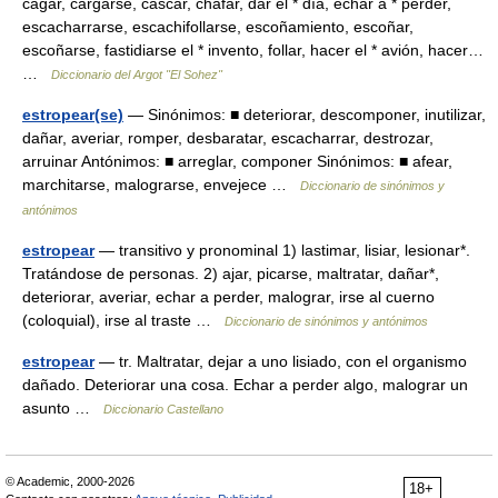
cagar, cargarse, cascar, chafar, dar el * día, echar a * perder,
escacharrarse, escachifollarse, escoñamiento, escoñar,
escoñarse, fastidiarse el * invento, follar, hacer el * avión, hacer…
…
Diccionario del Argot "El Sohez"
estropear(se)
— Sinónimos: ■ deteriorar, descomponer, inutilizar,
dañar, averiar, romper, desbaratar, escacharrar, destrozar,
arruinar Antónimos: ■ arreglar, componer Sinónimos: ■ afear,
marchitarse, malograrse, envejece …
Diccionario de sinónimos y
antónimos
estropear
— transitivo y pronominal 1) lastimar, lisiar, lesionar*.
Tratándose de personas. 2) ajar, picarse, maltratar, dañar*,
deteriorar, averiar, echar a perder, malograr, irse al cuerno
(coloquial), irse al traste …
Diccionario de sinónimos y antónimos
estropear
— tr. Maltratar, dejar a uno lisiado, con el organismo
dañado. Deteriorar una cosa. Echar a perder algo, malograr un
asunto …
Diccionario Castellano
© Academic, 2000-2026
18+