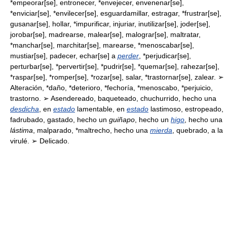
*empeorar[se], entronecer, *envejecer, envenenar[se],
*enviciar[se], *envilecer[se], esguardamillar, estragar, *frustrar[se],
gusanar[se], hollar, *impurificar, injuriar, inutilizar[se], joder[se],
jorobar[se], madrearse, malear[se], malograr[se], maltratar,
*manchar[se], marchitar[se], marearse, *menoscabar[se],
mustiar[se], padecer, echar[se] a
perder
, *perjudicar[se],
perturbar[se], *pervertir[se], *pudrir[se], *quemar[se], rahezar[se],
*raspar[se], *romper[se], *rozar[se], salar, *trastornar[se], zalear. ➢
Alteración, *daño, *deterioro, *fechoría, *menoscabo, *perjuicio,
trastorno. ➢ Asendereado, baqueteado, chuchurrido, hecho una
desdicha
, en
estado
lamentable, en
estado
lastimoso, estropeado,
fadrubado, gastado, hecho un
guiñapo
, hecho un
higo
, hecho una
lástima
, malparado, *maltrecho, hecho una
mierda
, quebrado, a la
virulé. ➢ Delicado.