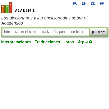
RU
EN
DE
FR
es-academic.com
Los diccionarios y las enciclopedias sobre el
Académico
¡Buscar!
interpretaciones
Traducciones
libros
Игры ⚽