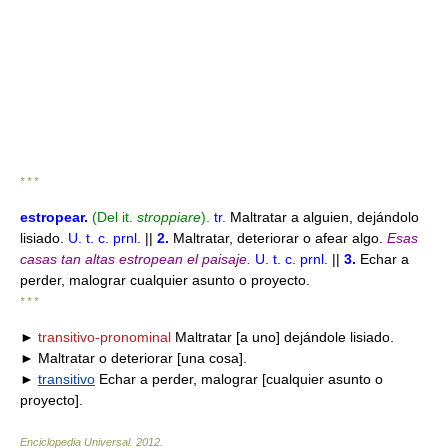
* * *
estropear
.
(Del it.
stroppiare
).
tr.
Maltratar a alguien, dejándolo
lisiado.
U. t. c. prnl.
||
2.
Maltratar, deteriorar o afear algo.
Esas
casas tan altas estropean el paisaje.
U. t. c. prnl.
||
3.
Echar a
perder, malograr cualquier asunto o proyecto.
* * *
►
transitivo-pronominal
Maltratar [a uno] dejándole lisiado.
► Maltratar o deteriorar [una cosa].
►
transitivo
Echar a perder, malograr [cualquier asunto o
proyecto].
Enciclopedia Universal
.
2012
.