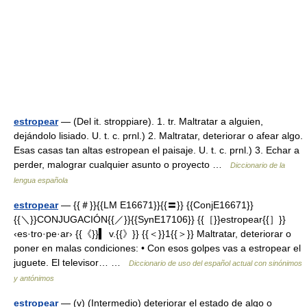
estropear
— (Del it. stroppiare). 1. tr. Maltratar a alguien,
dejándolo lisiado. U. t. c. prnl.) 2. Maltratar, deteriorar o afear algo.
Esas casas tan altas estropean el paisaje. U. t. c. prnl.) 3. Echar a
perder, malograr cualquier asunto o proyecto …
Diccionario de la
lengua española
estropear
— {{＃}}{{LM E16671}}{{〓}} {{ConjE16671}}
{{＼}}CONJUGACIÓN{{／}}{{SynE17106}} {{［}}estropear{{］}}
‹es·tro·pe·ar› {{《}}▍ v.{{》}} {{＜}}1{{＞}} Maltratar, deteriorar o
poner en malas condiciones: • Con esos golpes vas a estropear el
juguete. El televisor… …
Diccionario de uso del español actual con sinónimos
y antónimos
estropear
— (v) (Intermedio) deteriorar el estado de algo o