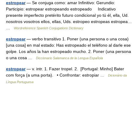
estropear
— Se conjuga como: amar Infinitivo: Gerundio:
Participio: estropear estropeando estropeado Indicativo
presente imperfecto pretérito futuro condicional yo tú él, ella, Ud.
nosotros vosotros ellos, ellas, Uds. estropeo estropeas estropea…
…
Wordreference Spanish Conjugations Dictionary
estropear
— verbo transitivo 1. Poner (una persona o una cosa)
[una cosa] en mal estado: Has estropeado el teléfono al darle ese
golpe. Los años la han estropeado mucho. 2. Poner (una persona
o una cosa …
Diccionario Salamanca de la Lengua Española
estropear
— v. intr. 1. Fazer tropel. 2. [Portugal: Minho] Bater
com força (a uma porta). • Confrontar: estropiar …
Dicionário da
Língua Portuguesa