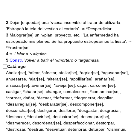
2
Dejar [o quedar] una ↘cosa inservible al tratar de utilizarla:
‘Estropeó la tela del vestido al cortarlo’. ≃ *Desperdiciar.
3
Malograr[se] un ↘plan, proyecto, etc.: ‘La enfermedad ha
estropeado mis planes. Se ha propuesto estropearnos la fiesta’. ≃
*Frustrar[se].
4
tr.
Lisiar a
↘
alguien.
5
Constr.
Volver a batir el
↘
mortero o *argamasa.
⃞
Catálogo
Abollar[se], *afear, *afectar, afollar[se], *agriar[se], *agusanar[se],
ahuesarse, *ajar[se], *alterar[se], *apolillar[se], arañar[se],
arraezar[se], averiar[se], *aviejar[se], cagar, carcomer[se],
castigar, *chafar[se], changar, comalecerse, *contaminar[se],
*corroer, dañar, *decaer, *deformar, *degenerar, degollar,
*desarreglar[se], *desbaratar[se], descomponer[se],
desconchar[se], desfigurar, desflorar, *desgastar, desgraciar,
*deshacer, *deslucir[se], deslustrar[se], desmejorar[se],
*desmerecer, desordenar[se], desperfeccionar, destorpar,
*destrozar, *destruir, *desvirtuar, deteriorar, deturpar, *disminuir,