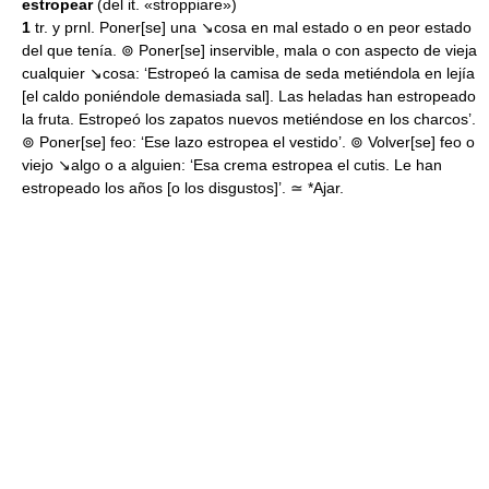
estropear
(del it. «stroppiare»)
1
tr. y prnl. Poner[se] una ↘cosa en mal estado o en peor estado
del que tenía. ⊚ Poner[se] inservible, mala o con aspecto de vieja
cualquier ↘cosa: ‘Estropeó la camisa de seda metiéndola en lejía
[el caldo poniéndole demasiada sal]. Las heladas han estropeado
la fruta. Estropeó los zapatos nuevos metiéndose en los charcos’.
⊚ Poner[se] feo: ‘Ese lazo estropea el vestido’. ⊚ Volver[se] feo o
viejo ↘algo o a alguien: ‘Esa crema estropea el cutis. Le han
estropeado los años [o los disgustos]’. ≃ *Ajar.